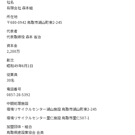
社名
有限会社 森本組
所在地
〒680-0942 鳥取市湖山町東2-245
代表者
代表取締役 森本 省治
資本金
2,200万
創立
昭和49年6月1日
従業員
30名
電話番号
0857-28-5392
中間処理施設
環境リサイクルセンター湖山施設 鳥取市湖山町東2-245
環境リサイクルセンター里仁施設 鳥取市里仁507-1
加盟団体・組合
鳥取県建設業協会 会員