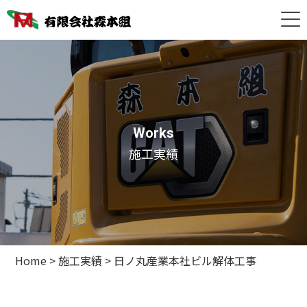
Works
施工実績
Home
>
施工実績
>
日ノ丸産業本社ビル解体工事